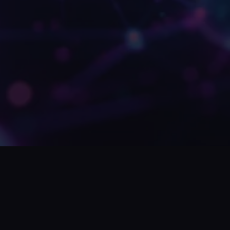
Cookie-Banner & Datenschutzerklärung
sind
✓
bei jedem Projekt Standard. Rechtskonform und
nutzerfreundlich.
Keine Tracking-Fallen
— nur die Analytics, die
✓
du wirklich brauchst. Datenschutzfreundliche
Alternativen zu Google Analytics.
SSL, Security Headers, Input-Validierung
—
✓
technische Sicherheit ist kein Extra, sondern
Grundlage.