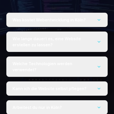
Was kostet Webentwicklung in Köln?
Wie lange dauert es, eine Website
erstellen zu lassen?
Welche Technologien werden
verwendet?
Kann ich die Website selbst pflegen?
Arbeitest du nur in Köln?