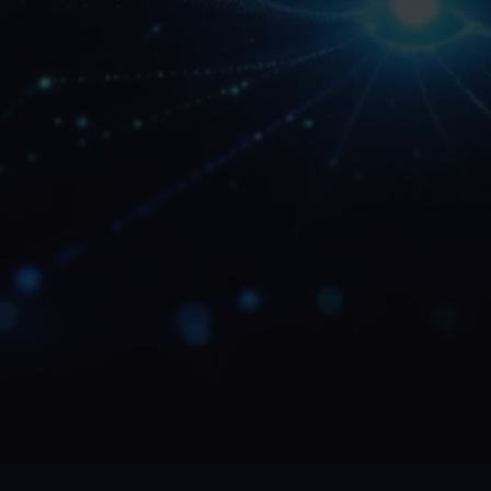
7+
50+
100%
Jahre Erfahrung
Projekte
Next.js
umgesetzt