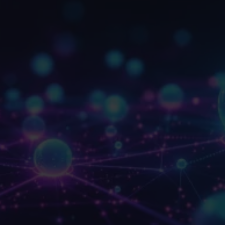
Datenschutz
EU-Hosting
über Vercel (Frankfurt) und
✓
Supabase (EU) — deine Daten bleiben in
Europa.