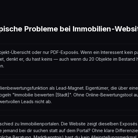
pische Probleme bei
Immobilien
-Websi
bjekt-Übersicht oder nur PDF-Exposés. Wenn ein Interessent kein 
et, denkt er, du hast keins — auch wenn du 20 Objekte im Bestand ha
n.
lienbewertungsfunktion als Lead-Magnet. Eigentümer, die über ein
geln "Immobilie bewerten [Stadt]". Ohne Online-Bewertungstool au
wertvollen Leads nicht ab.
rschied zu Immobilienportalen. Die Website zeigt dieselben Expos
e jemand bei dir suchen statt auf dem Portal? Ohne klare Differenzie
nliche Beratung, Marktkenntnis) hast du kein Alleinstellungsmerkmal.