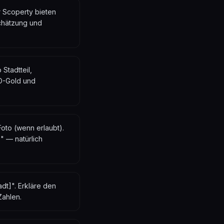
r Scoperty bieten
schätzung und
Stadtteil,
EO-Gold und
oto (wenn erlaubt).
" — natürlich
adt]". Erkläre den
Zahlen.