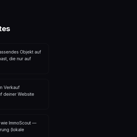
tes
passendes Objekt auf
st, die nur auf
en Verkauf
f deiner Website
és wie ImmoScout —
rung (lokale