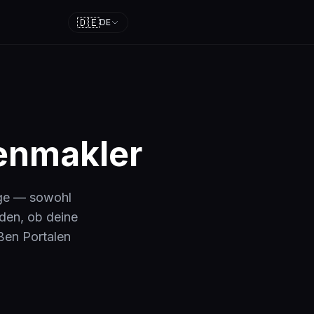
🇩🇪
DE
ienmakler
äge — sowohl
nden, ob deine
ßen Portalen