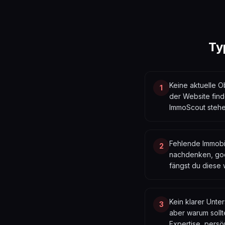
Ty
Keine aktuelle O
1
der Website find
ImmoScout stehe
Fehlende Immobi
2
nachdenken, goo
fängst du diese 
Kein klarer Unte
3
aber warum sollt
Expertise, persö