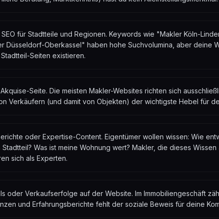
 SEO für Stadtteile und Regionen. Keywords wie "Makler Köln-Linde
er Düsseldorf-Oberkassel" haben hohe Suchvolumina, aber deine We
 Stadtteil-Seiten existieren.
Akquise-Seite. Die meisten Makler-Websites richten sich ausschließl
von Verkäufern (und damit von Objekten) der wichtigste Hebel für d
richte oder Expertise-Content. Eigentümer wollen wissen: Wie entw
 Stadtteil? Was ist meine Wohnung wert? Makler, die dieses Wissen 
eren sich als Experten.
ls oder Verkaufserfolge auf der Website. Im Immobiliengeschäft zäh
nzen und Erfahrungsberichte fehlt der soziale Beweis für deine Ko