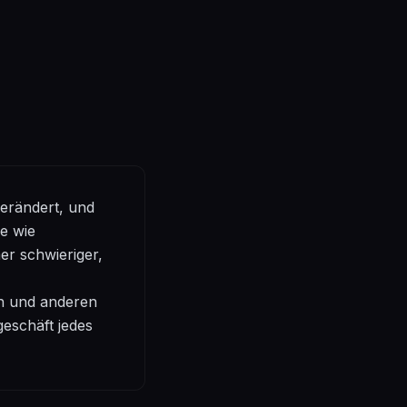
erändert, und
e wie
r schwieriger,
en und anderen
eschäft jedes