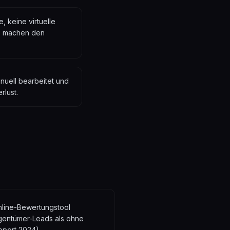
, keine virtuelle
te machen den
nuell bearbeitet und
rlust.
nline-Bewertungstool
gentümer-Leads als ohne
eport 2024)