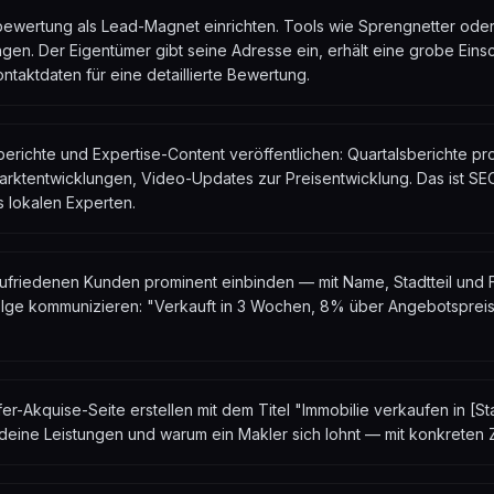
bewertung als Lead-Magnet einrichten. Tools wie Sprengnetter ode
gen. Der Eigentümer gibt seine Adresse ein, erhält eine grobe Ein
ontaktdaten für eine detaillierte Bewertung.
richte und Expertise-Content veröffentlichen: Quartalsberichte pro 
arktentwicklungen, Video-Updates zur Preisentwicklung. Das ist S
ls lokalen Experten.
zufriedenen Kunden prominent einbinden — mit Name, Stadtteil und F
lge kommunizieren: "Verkauft in 3 Wochen, 8% über Angebotspreis
er-Akquise-Seite erstellen mit dem Titel "Immobilie verkaufen in [St
deine Leistungen und warum ein Makler sich lohnt — mit konkreten 